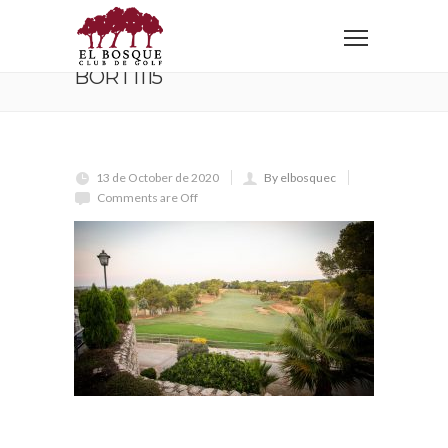
Home
BORT1115
BORT1115
13 de October de 2020
By elbosquec
Comments are Off