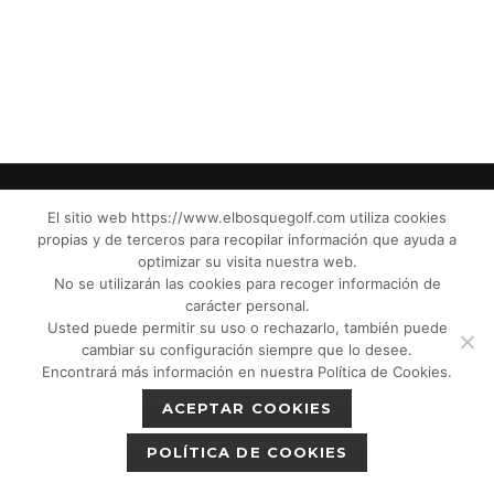
El sitio web https://www.elbosquegolf.com utiliza cookies
propias y de terceros para recopilar información que ayuda a
© El Bosque Club de Golf |
Aviso Legal
|
optimizar su visita nuestra web.
Política de Privacidad
|
Política de Cookies
|
No se utilizarán las cookies para recoger información de
Política de devoluciones
|
Tic Cámaras
|
carácter personal.
Usted puede permitir su uso o rechazarlo, también puede
Protección de Menores CPM”
|
cambiar su configuración siempre que lo desee.
Encontrará más información en nuestra Política de Cookies.
ACEPTAR COOKIES
POLÍTICA DE COOKIES