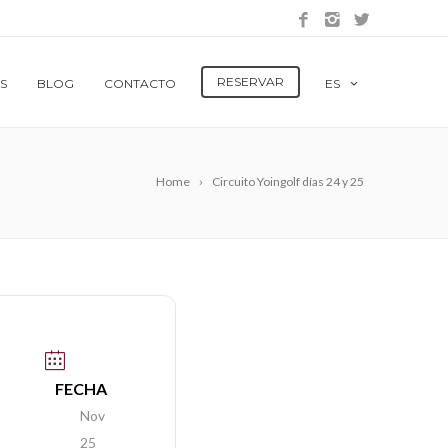
RESERVAR
S
BLOG
CONTACTO
ES
Home
Circuito Yoingolf días 24 y 25
FECHA
Nov
25