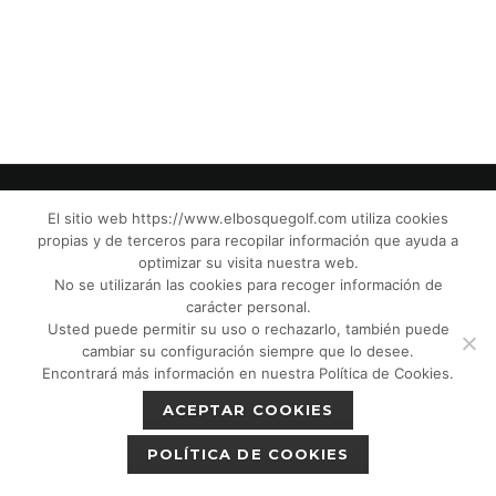
El sitio web https://www.elbosquegolf.com utiliza cookies
propias y de terceros para recopilar información que ayuda a
© El Bosque Club de Golf |
Aviso Legal
|
optimizar su visita nuestra web.
Política de Privacidad
|
Política de Cookies
|
No se utilizarán las cookies para recoger información de
Política de devoluciones
|
Tic Cámaras
|
carácter personal.
Usted puede permitir su uso o rechazarlo, también puede
Protección de Menores CPM”
|
cambiar su configuración siempre que lo desee.
Encontrará más información en nuestra Política de Cookies.
ACEPTAR COOKIES
POLÍTICA DE COOKIES