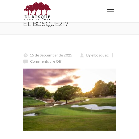
Home
EL BOSQUE217
EL BOSQUE217
15 de September de 2025
By elbosquec
Comments are Off