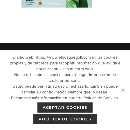
El sitio web https://www.elbosquegolf.com utiliza cookies
propias y de terceros para recopilar información que ayuda a
© El Bosque Club de Golf |
Aviso Legal
|
optimizar su visita nuestra web.
Política de Privacidad
|
Política de Cookies
|
No se utilizarán las cookies para recoger información de
Política de devoluciones
|
Tic Cámaras
|
carácter personal.
Usted puede permitir su uso o rechazarlo, también puede
Protección de Menores CPM”
|
cambiar su configuración siempre que lo desee.
Encontrará más información en nuestra Política de Cookies.
ACEPTAR COOKIES
POLÍTICA DE COOKIES