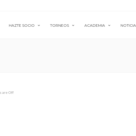
HAZTE SOCIO
TORNEOS
ACADEMIA
NOTICIA
 are Off