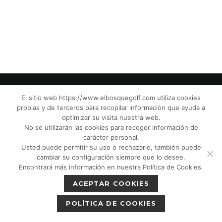
El sitio web https://www.elbosquegolf.com utiliza cookies
propias y de terceros para recopilar información que ayuda a
© El Bosque Club de Golf |
Aviso Legal
|
optimizar su visita nuestra web.
Política de Privacidad
|
Política de Cookies
|
No se utilizarán las cookies para recoger información de
Política de devoluciones
|
Tic Cámaras
|
carácter personal.
Usted puede permitir su uso o rechazarlo, también puede
Protección de Menores CPM”
|
cambiar su configuración siempre que lo desee.
Encontrará más información en nuestra Política de Cookies.
ACEPTAR COOKIES
POLÍTICA DE COOKIES