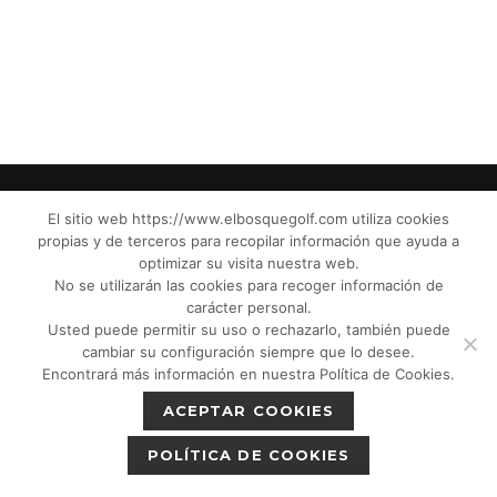
El sitio web https://www.elbosquegolf.com utiliza cookies
propias y de terceros para recopilar información que ayuda a
© El Bosque Club de Golf |
Aviso Legal
|
optimizar su visita nuestra web.
Política de Privacidad
|
Política de Cookies
|
No se utilizarán las cookies para recoger información de
Política de devoluciones
|
Tic Cámaras
|
carácter personal.
Usted puede permitir su uso o rechazarlo, también puede
Protección de Menores CPM”
|
cambiar su configuración siempre que lo desee.
Encontrará más información en nuestra Política de Cookies.
ACEPTAR COOKIES
POLÍTICA DE COOKIES