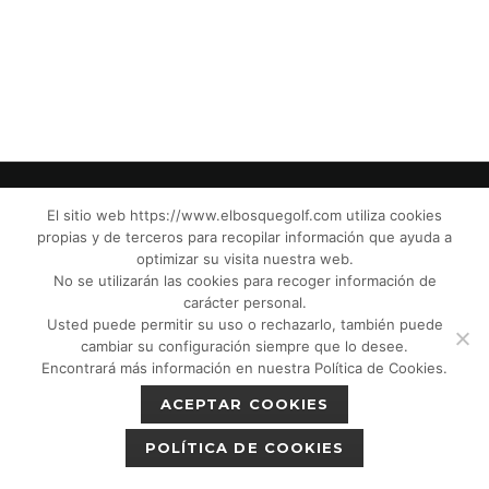
El sitio web https://www.elbosquegolf.com utiliza cookies
propias y de terceros para recopilar información que ayuda a
© El Bosque Club de Golf |
Aviso Legal
|
optimizar su visita nuestra web.
Política de Privacidad
|
Política de Cookies
|
No se utilizarán las cookies para recoger información de
Política de devoluciones
|
Tic Cámaras
|
carácter personal.
Usted puede permitir su uso o rechazarlo, también puede
Protección de Menores CPM”
|
cambiar su configuración siempre que lo desee.
Encontrará más información en nuestra Política de Cookies.
ACEPTAR COOKIES
POLÍTICA DE COOKIES