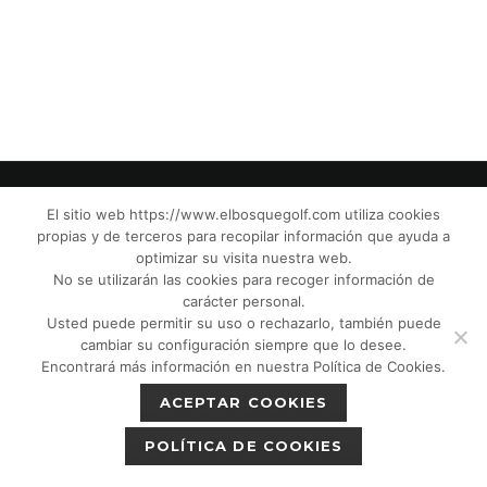
El sitio web https://www.elbosquegolf.com utiliza cookies
propias y de terceros para recopilar información que ayuda a
© El Bosque Club de Golf |
Aviso Legal
|
optimizar su visita nuestra web.
Política de Privacidad
|
Política de Cookies
|
No se utilizarán las cookies para recoger información de
Política de devoluciones
|
Tic Cámaras
|
carácter personal.
Usted puede permitir su uso o rechazarlo, también puede
Protección de Menores CPM”
|
cambiar su configuración siempre que lo desee.
Encontrará más información en nuestra Política de Cookies.
ACEPTAR COOKIES
POLÍTICA DE COOKIES