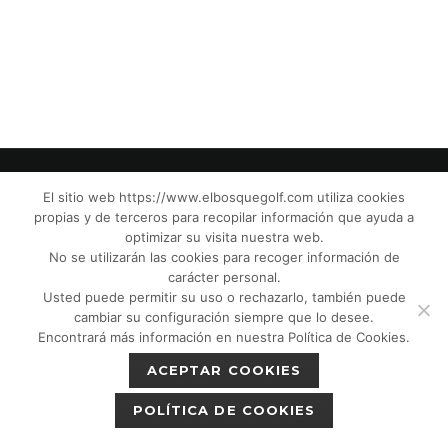
El sitio web https://www.elbosquegolf.com utiliza cookies
propias y de terceros para recopilar información que ayuda a
© El Bosque Club de Golf |
Aviso Legal
|
optimizar su visita nuestra web.
Política de Privacidad
|
Política de Cookies
|
No se utilizarán las cookies para recoger información de
Política de devoluciones
|
Tic Cámaras
|
carácter personal.
Usted puede permitir su uso o rechazarlo, también puede
Protección de Menores CPM”
|
cambiar su configuración siempre que lo desee.
Encontrará más información en nuestra Política de Cookies.
ACEPTAR COOKIES
POLÍTICA DE COOKIES