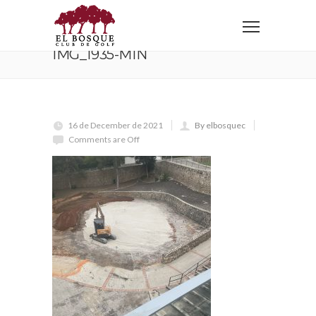
Home
IMG_1935-min
IMG_1935-MIN
16 de December de 2021
By elbosquec
Comments are Off