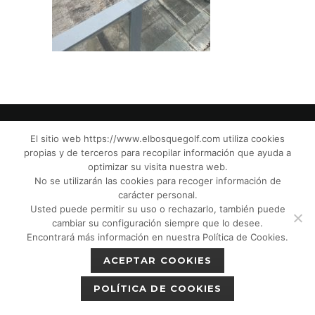
El sitio web https://www.elbosquegolf.com utiliza cookies
propias y de terceros para recopilar información que ayuda a
© El Bosque Club de Golf |
Aviso Legal
|
optimizar su visita nuestra web.
Política de Privacidad
|
Política de Cookies
|
No se utilizarán las cookies para recoger información de
Política de devoluciones
|
Tic Cámaras
|
carácter personal.
Usted puede permitir su uso o rechazarlo, también puede
Protección de Menores CPM”
|
cambiar su configuración siempre que lo desee.
Encontrará más información en nuestra Política de Cookies.
ACEPTAR COOKIES
POLÍTICA DE COOKIES