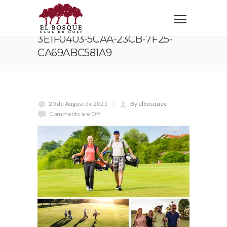
Home
3e1f0403-5caa-23cb-7f25-ca69abc581a9
3E1F0403-5CAA-23CB-7F25-
CA69ABC581A9
20 de August de 2021
By elbosquec
Comments are Off