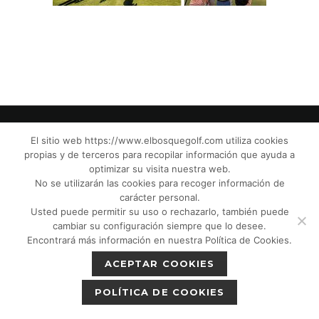
El sitio web https://www.elbosquegolf.com utiliza cookies
propias y de terceros para recopilar información que ayuda a
© El Bosque Club de Golf |
Aviso Legal
|
optimizar su visita nuestra web.
Política de Privacidad
|
Política de Cookies
|
No se utilizarán las cookies para recoger información de
Política de devoluciones
|
Tic Cámaras
|
carácter personal.
Usted puede permitir su uso o rechazarlo, también puede
Protección de Menores CPM”
|
cambiar su configuración siempre que lo desee.
Encontrará más información en nuestra Política de Cookies.
ACEPTAR COOKIES
POLÍTICA DE COOKIES