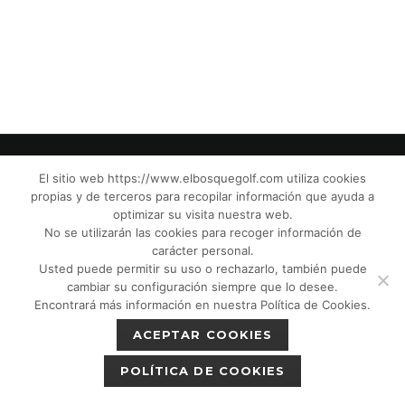
El sitio web https://www.elbosquegolf.com utiliza cookies
propias y de terceros para recopilar información que ayuda a
© El Bosque Club de Golf |
Aviso Legal
|
optimizar su visita nuestra web.
Política de Privacidad
|
Política de Cookies
|
No se utilizarán las cookies para recoger información de
Política de devoluciones
|
Tic Cámaras
|
carácter personal.
Usted puede permitir su uso o rechazarlo, también puede
Protección de Menores CPM”
|
cambiar su configuración siempre que lo desee.
Encontrará más información en nuestra Política de Cookies.
ACEPTAR COOKIES
POLÍTICA DE COOKIES