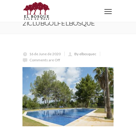
Home
21ClubGolfElBosque
21CLUBGOLFELBOSQUE
16 de June de 2020
By elbosquec
Comments are Off