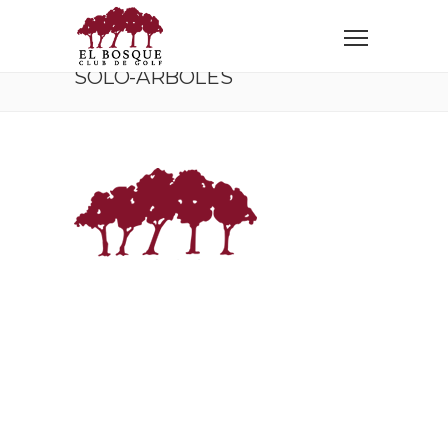
Home
0000-Full Width Slider 2 -INICIO
solo-arboles
SOLO-ARBOLES