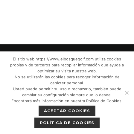
El sitio web https://www.elbosquegolf.com utiliza cookies
propias y de terceros para recopilar información que ayuda a
© El Bosque Club de Golf |
Aviso Legal
|
optimizar su visita nuestra web.
Política de Privacidad
|
Política de Cookies
|
No se utilizarán las cookies para recoger información de
Política de devoluciones
|
Tic Cámaras
|
carácter personal.
Usted puede permitir su uso o rechazarlo, también puede
Protección de Menores CPM”
|
cambiar su configuración siempre que lo desee.
Encontrará más información en nuestra Política de Cookies.
ACEPTAR COOKIES
POLÍTICA DE COOKIES